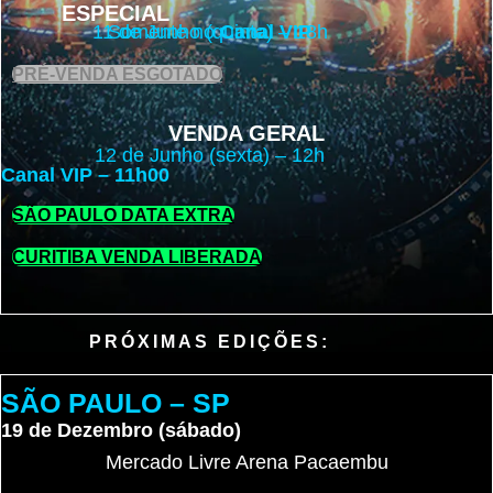
ESPECIAL
11 de Junho (quinta) – 18h
Somente no
Canal VIP
PRÉ-VENDA ESGOTADO
VENDA GERAL
12 de Junho (sexta) – 12h
Canal VIP – 11h00
SÃO PAULO DATA EXTRA
CURITIBA VENDA LIBERADA
PRÓXIMAS EDIÇÕES:
SÃO PAULO – SP
19 de Dezembro (sábado)
Mercado Livre Arena Pacaembu