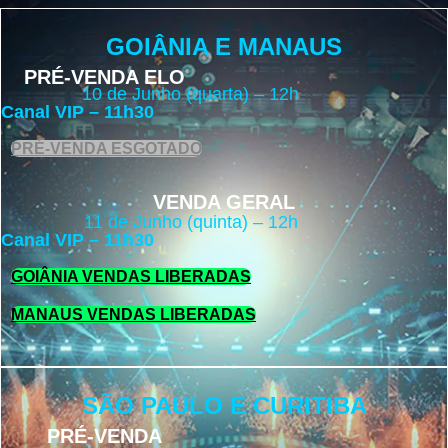
GOIÂNIA E MANAUS
PRÉ-VENDA ELO
10 de Junho (quarta) – 12h
Canal VIP – 11h30
PRÉ-VENDA ESGOTADO
VENDA GERAL
11 de Junho (quinta) – 12h
Canal VIP – 11h30
GOIÂNIA VENDAS LIBERADAS
MANAUS VENDAS LIBERADAS
SÃO PAULO E CURITIBA
PRÉ-VENDA